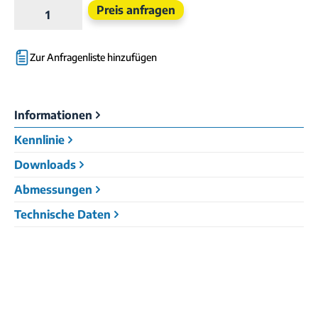
Produkt Anzahl: Gib den gewünschten Wert e
Preis anfragen
Zur Anfragenliste hinzufügen
Informationen
Kennlinie
Downloads
Abmessungen
Technische Daten