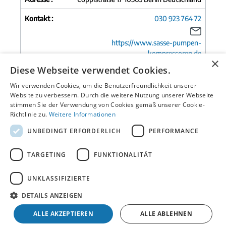
Kontakt :
030 923 764 72
https://www.sasse-pumpen-
kompressoren.de
×
Diese Webseite verwendet Cookies.
Wir verwenden Cookies, um die Benutzerfreundlichkeit unserer
Name :
RIMA Pumpen - Wassertechnik GmbH
Website zu verbessern. Durch die weitere Nutzung unserer Webseite
stimmen Sie der Verwendung von Cookies gemäß unserer Cookie-
Adresse :
Edisonstr. 6 28816 Stuhr Deutschland
Richtlinie zu.
Weitere Informationen
Kontakt :
0421/ 8287580
UNBEDINGT ERFORDERLICH
PERFORMANCE
https://www.rima-pumpen.de
TARGETING
FUNKTIONALITÄT
UNKLASSIFIZIERTE
Name :
Pumpen Plückhahn
DETAILS ANZEIGEN
Adresse :
Spandauer Str. 5 14612 Falkensee
Deutschland
ALLE AKZEPTIEREN
ALLE ABLEHNEN