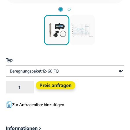
Typ
Produkt Anzahl: Gib den gewünschten Wert e
Preis anfragen
Zur Anfragenliste hinzufügen
Informationen