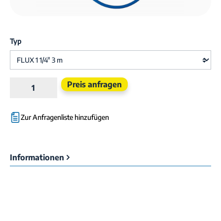
Typ
Produkt Anzahl: Gib den gewünschten Wert e
Preis anfragen
Zur Anfragenliste hinzufügen
Informationen