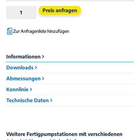
Produkt Anzahl: Gib den gewünschten Wert e
Preis anfragen
Zur Anfragenliste hinzufügen
Informationen
Downloads
Abmessungen
Kennlinie
Technische Daten
Weitere Fertigpumpstationen mit verschiedenen