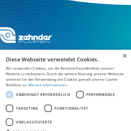
×
Diese Webseite verwendet Cookies.
Wir verwenden Cookies, um die Benutzerfreundlichkeit unserer
Service-Hotline
Website zu verbessern. Durch die weitere Nutzung unserer Webseite
stimmen Sie der Verwendung von Cookies gemäß unserer Cookie-
Service
Richtlinie zu.
Weitere Informationen
UNBEDINGT ERFORDERLICH
PERFORMANCE
Unternehmen
TARGETING
FUNKTIONALITÄT
UNKLASSIFIZIERTE
AGB
/
Datenschutz
/
Impressum
/
Hinweisgebersystem Speak Up