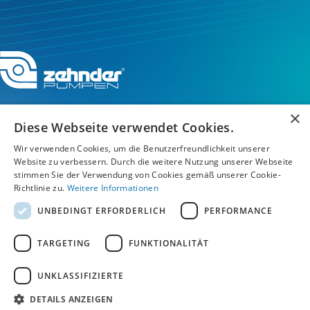
×
Diese Webseite verwendet Cookies.
Wir verwenden Cookies, um die Benutzerfreundlichkeit unserer
Service-Hotline
Website zu verbessern. Durch die weitere Nutzung unserer Webseite
stimmen Sie der Verwendung von Cookies gemäß unserer Cookie-
Service
Richtlinie zu.
Weitere Informationen
UNBEDINGT ERFORDERLICH
PERFORMANCE
Unternehmen
TARGETING
FUNKTIONALITÄT
UNKLASSIFIZIERTE
AGB
/
Datenschutz
/
Impressum
/
Hinweisgebersystem Speak Up
DETAILS ANZEIGEN