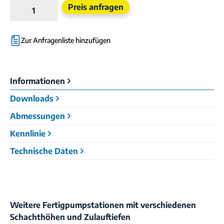
Produkt Anzahl: Gib den gewünschten Wert e
Preis anfragen
Zur Anfragenliste hinzufügen
Informationen
Downloads
Abmessungen
Kennlinie
Technische Daten
Weitere Fertigpumpstationen mit verschiedenen
Schachthöhen und Zulauftiefen