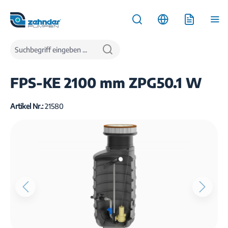
inhalt springen
Produkte
Wasserentsorgung
Pumpstationen
FPS-KE 2100 mm ZPG50.1 W
Artikel Nr.:
21580