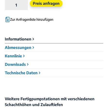
Produkt Anzahl: Gib den gewünschten Wert e
Preis anfragen
Zur Anfragenliste hinzufügen
Informationen
Abmessungen
Kennlinie
Downloads
Technische Daten
Weitere Fertigpumpstationen mit verschiedenen
Schachthöhen und Zulauftiefen