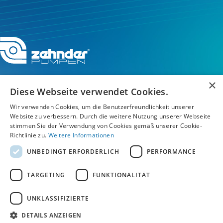
×
Diese Webseite verwendet Cookies.
Wir verwenden Cookies, um die Benutzerfreundlichkeit unserer
Service-Hotline
Website zu verbessern. Durch die weitere Nutzung unserer Webseite
stimmen Sie der Verwendung von Cookies gemäß unserer Cookie-
Service
Richtlinie zu.
Weitere Informationen
UNBEDINGT ERFORDERLICH
PERFORMANCE
Unternehmen
TARGETING
FUNKTIONALITÄT
UNKLASSIFIZIERTE
AGB
/
Datenschutz
/
Impressum
/
Hinweisgebersystem Speak Up
DETAILS ANZEIGEN