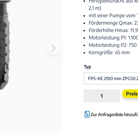
Fertigteilschacht aus
2,1 m)
mit einer Pumpe vom 
Fördermenge Qmax: 2
Förderhöhe Hmax: 11,
Motorleistung P1: 1.1
Motorleistung P2: 75
Korngröße: 45 mm
Typ
Produkt Anzahl:
Prei
Zur Anfragenliste hinzuf