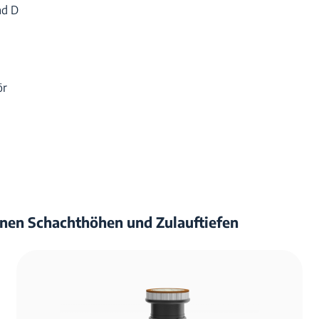
nd D
ör
nen Schachthöhen und Zulauftiefen