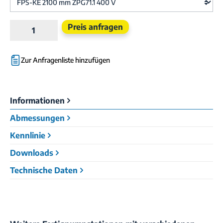
Produkt Anzahl: Gib den gewünschten Wert e
Preis anfragen
Zur Anfragenliste hinzufügen
Informationen
Abmessungen
Kennlinie
Downloads
Technische Daten