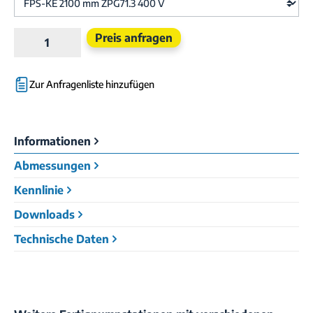
Produkt Anzahl: Gib den gewünschten Wert e
Preis anfragen
Zur Anfragenliste hinzufügen
Informationen
Abmessungen
Kennlinie
Downloads
Technische Daten