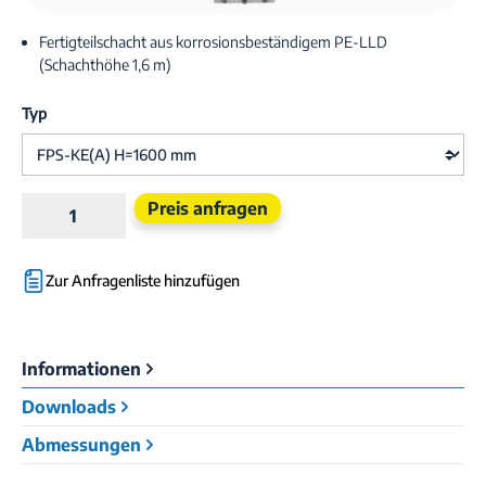
Fertigteilschacht aus korrosionsbeständigem PE-LLD
(Schachthöhe 1,6 m)
Typ
Produkt Anzahl: Gib den gewünschten Wert e
Preis anfragen
Zur Anfragenliste hinzufügen
Informationen
Downloads
Abmessungen