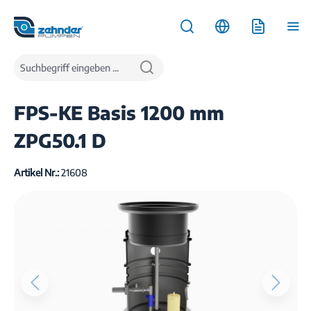
inhalt springen
Produkte
Wasserentsorgung
Pumpstationen
FPS-KE Basis 1200 mm
ZPG50.1 D
Artikel Nr.:
21608