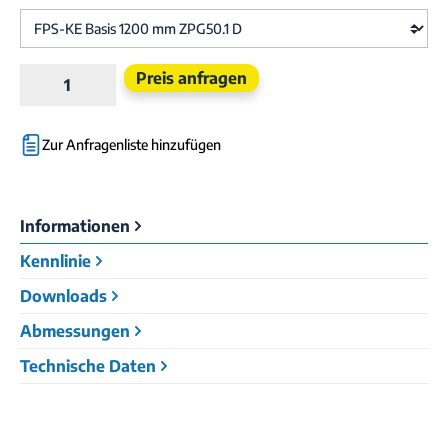
Produkt Anzahl: Gib den gewünschten Wert e
Preis anfragen
Zur Anfragenliste hinzufügen
Informationen
Kennlinie
Downloads
Abmessungen
Technische Daten