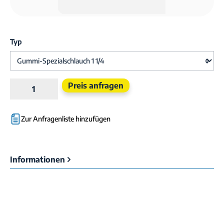
Typ
Produkt Anzahl: Gib den gewünschten Wert e
Preis anfragen
Zur Anfragenliste hinzufügen
Informationen