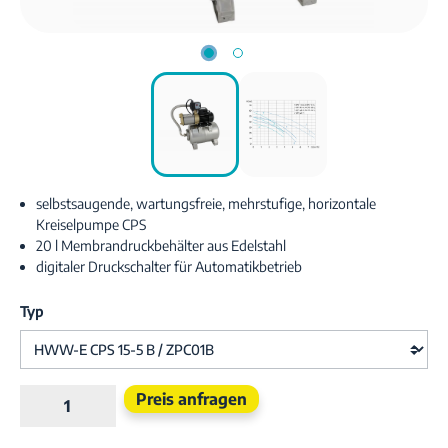
selbstsaugende, wartungsfreie, mehrstufige, horizontale
Kreiselpumpe CPS
20 l Membrandruckbehälter aus Edelstahl
digitaler Druckschalter für Automatikbetrieb
Typ
Produkt Anzahl: Gib den gewünschten Wert e
Preis anfragen