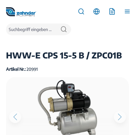
inhalt springen
Produkte
Wasserversorgung
Pumpen für Haus und Garten
HWW-E CPS 15-5 B / ZPC01B
Artikel Nr.:
20991