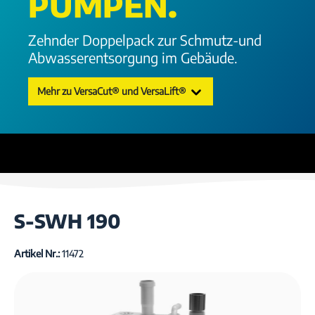
PUMPEN.
Zehnder Doppelpack zur Schmutz-und
Abwasserentsorgung im Gebäude.
Mehr zu VersaCut® und VersaLift®
S-SWH 190
Artikel Nr.:
11472