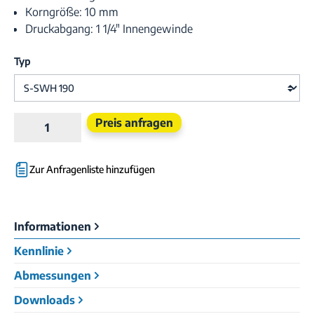
Korngröße: 10 mm
Druckabgang: 1 1/4" Innengewinde
Typ
Produkt Anzahl: Gib den gewünschten Wert e
Preis anfragen
Zur Anfragenliste hinzufügen
Informationen
Kennlinie
Abmessungen
Downloads