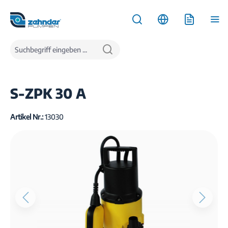
inhalt springen
Produkte
Wasserentsorgung
Tauchpumpen
Schmutzwassertauchpumpen
S-ZPK 30 A
Artikel Nr.:
13030