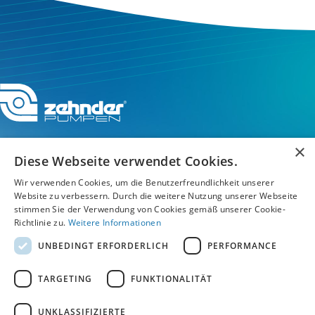
×
Diese Webseite verwendet Cookies.
Wir verwenden Cookies, um die Benutzerfreundlichkeit unserer
Service-Hotline
Website zu verbessern. Durch die weitere Nutzung unserer Webseite
stimmen Sie der Verwendung von Cookies gemäß unserer Cookie-
Service
Richtlinie zu.
Weitere Informationen
UNBEDINGT ERFORDERLICH
PERFORMANCE
Unternehmen
TARGETING
FUNKTIONALITÄT
UNKLASSIFIZIERTE