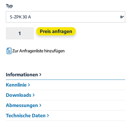
Typ
Produkt Anzahl: Gib den gewünschten Wert e
Preis anfragen
Zur Anfragenliste hinzufügen
Informationen
Kennlinie
Downloads
Abmessungen
Technische Daten