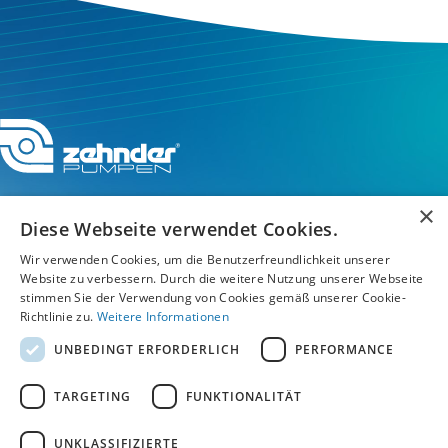
×
Diese Webseite verwendet Cookies.
Wir verwenden Cookies, um die Benutzerfreundlichkeit unserer
Service-Hotline
Website zu verbessern. Durch die weitere Nutzung unserer Webseite
stimmen Sie der Verwendung von Cookies gemäß unserer Cookie-
Service
Richtlinie zu.
Weitere Informationen
UNBEDINGT ERFORDERLICH
PERFORMANCE
Unternehmen
TARGETING
FUNKTIONALITÄT
UNKLASSIFIZIERTE