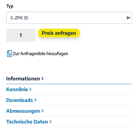
Typ
Produkt Anzahl: Gib den gewünschten Wert e
Preis anfragen
Zur Anfragenliste hinzufügen
Informationen
Kennlinie
Downloads
Abmessungen
Technische Daten