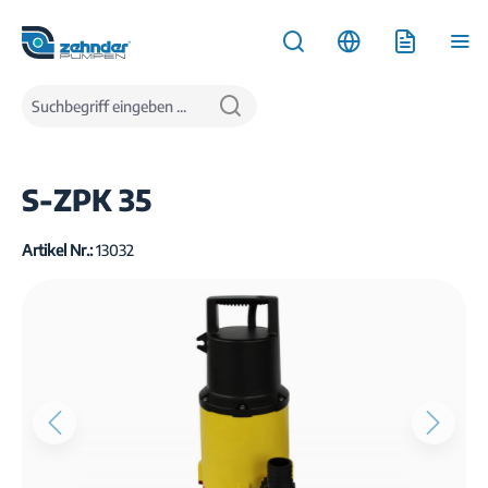
inhalt springen
Produkte
Wasserentsorgung
Tauchpumpen
Schmutzwassertauchpumpen
S-ZPK 35
Artikel Nr.:
13032