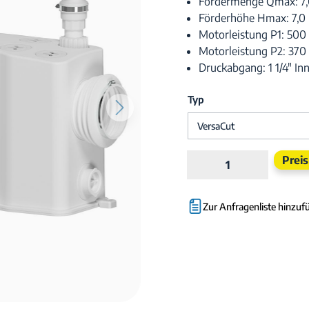
Fördermenge Qmax: 7
Förderhöhe Hmax: 7,
Motorleistung P1: 50
Motorleistung P2: 37
Druckabgang: 1 1/4" I
Typ
Produkt Anzahl:
Prei
Zur Anfragenliste hinzuf