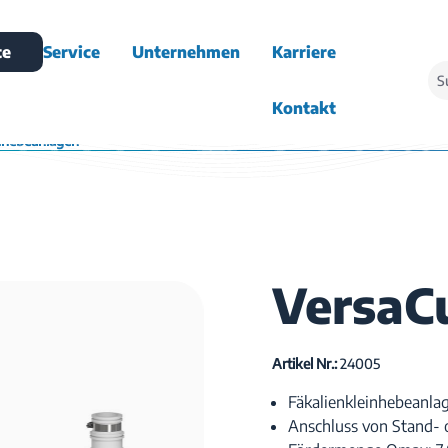
te
Service
Unternehmen
Karriere
Kontakt
inhebeanlagen
VersaC
Artikel Nr.:
24005
Fäkalienkleinhebeanla
Anschluss von Stand-