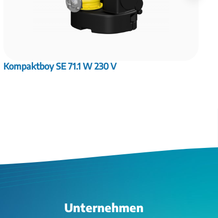
Kompaktboy SE 71.1 W 230 V
K
Unternehmen