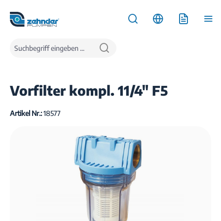
inhalt springen
Produkte
Wasserversorgung
Pumpen für Haus und Garten
Vorfilter kompl. 11/4" F5
Artikel Nr.:
18577