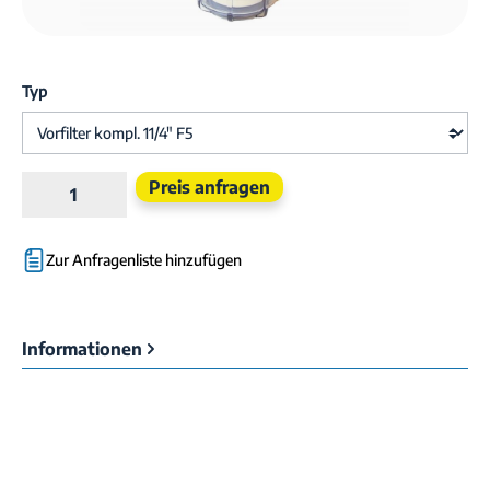
Typ
Produkt Anzahl: Gib den gewünschten Wert e
Preis anfragen
Zur Anfragenliste hinzufügen
Informationen