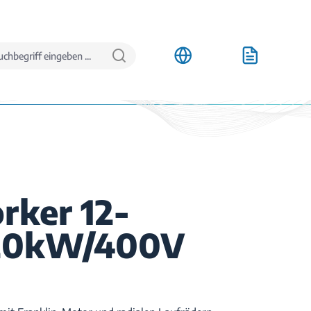
rker 12-
,20kW/400V