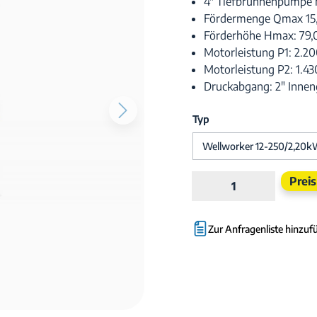
4" Tiefbrunnenpumpe m
Fördermenge Qmax 15
Förderhöhe Hmax: 79,
Motorleistung P1: 2.2
Motorleistung P2: 1.4
Druckabgang: 2" Inne
Typ
Produkt Anzahl:
Prei
Zur Anfragenliste hinzuf