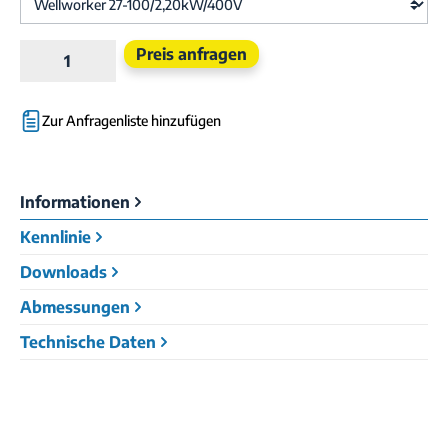
Produkt Anzahl: Gib den gewünschten Wert e
Preis anfragen
Zur Anfragenliste hinzufügen
Informationen
Kennlinie
Downloads
Abmessungen
Technische Daten