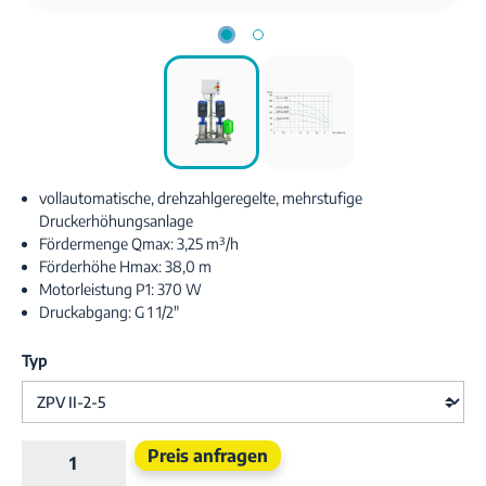
vollautomatische, drehzahlgeregelte, mehrstufige
Druckerhöhungsanlage
Fördermenge Qmax: 3,25 m³/h
Förderhöhe Hmax: 38,0 m
Motorleistung P1: 370 W
Druckabgang: G 1 1/2"
Typ
Produkt Anzahl: Gib den gewünschten Wert e
Preis anfragen