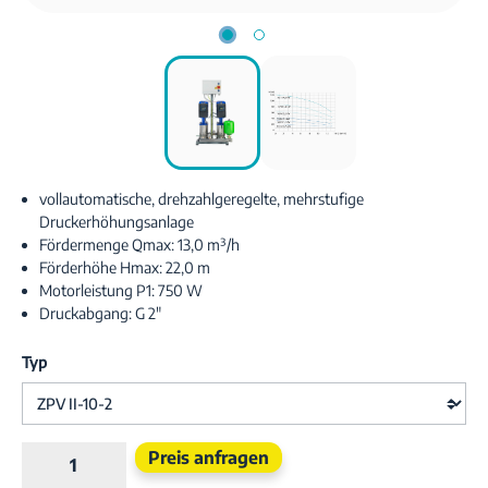
vollautomatische, drehzahlgeregelte, mehrstufige
Druckerhöhungsanlage
Fördermenge Qmax: 13,0 m³/h
Förderhöhe Hmax: 22,0 m
Motorleistung P1: 750 W
Druckabgang: G 2"
Typ
Produkt Anzahl: Gib den gewünschten Wert e
Preis anfragen