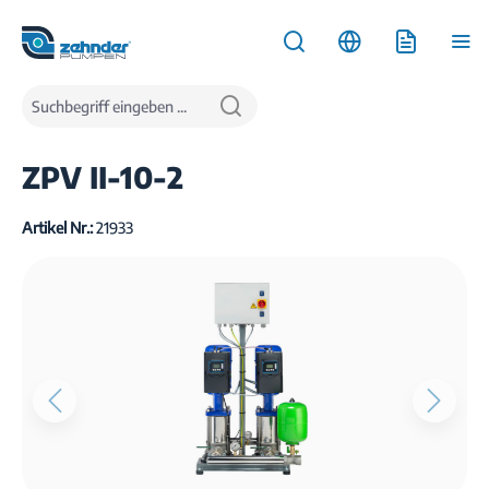
inhalt springen
Produkte
Wasserversorgung
Druckerhöhungsanlagen
ZPV II-10-2
Artikel Nr.:
21933