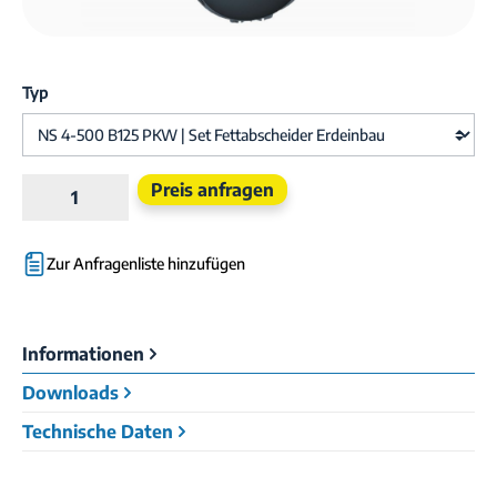
Typ
Produkt Anzahl: Gib den gewünschten Wert e
Preis anfragen
Zur Anfragenliste hinzufügen
Informationen
Downloads
Technische Daten