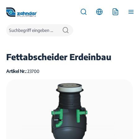
inhalt springen
Produkte
Wasserentsorgung
Fettabscheider
Fettabscheider Erdeinbau
Fettabscheider Erdeinbau
Artikel Nr.:
23700