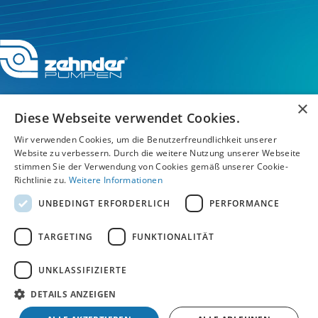
×
Diese Webseite verwendet Cookies.
Service-Hotline
Wir verwenden Cookies, um die Benutzerfreundlichkeit unserer
Website zu verbessern. Durch die weitere Nutzung unserer Webseite
stimmen Sie der Verwendung von Cookies gemäß unserer Cookie-
Service
Richtlinie zu.
Weitere Informationen
UNBEDINGT ERFORDERLICH
PERFORMANCE
Unternehmen
TARGETING
FUNKTIONALITÄT
UNKLASSIFIZIERTE
AGB
/
Datenschutz
/
Impressum
/
Hinweisgebersystem Speak Up
DETAILS ANZEIGEN