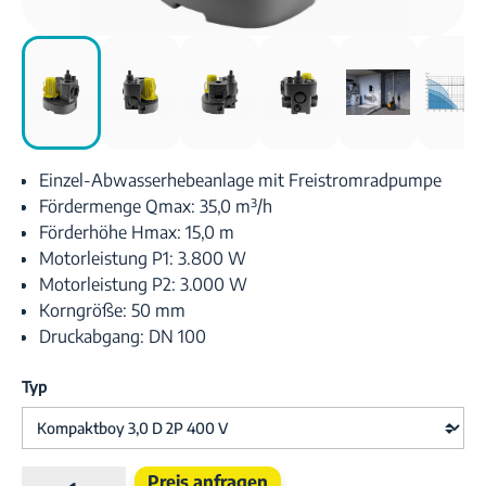
Einzel-Abwasserhebeanlage mit Freistromradpumpe
Fördermenge Qmax: 35,0 m³/h
Förderhöhe Hmax: 15,0 m
Motorleistung P1: 3.800 W
Motorleistung P2: 3.000 W
Korngröße: 50 mm
Druckabgang: DN 100
Typ
Produkt Anzahl: Gib den gewünschten Wert e
Preis anfragen