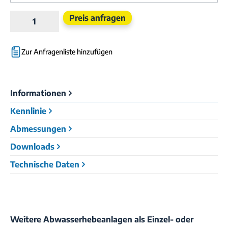
Produkt Anzahl: Gib den gewünschten Wert e
Preis anfragen
Zur Anfragenliste hinzufügen
Informationen
Kennlinie
Abmessungen
Downloads
Technische Daten
Weitere Abwasserhebeanlagen als Einzel- oder