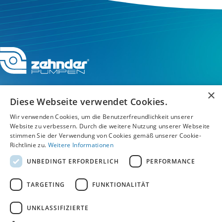
×
Diese Webseite verwendet Cookies.
Wir verwenden Cookies, um die Benutzerfreundlichkeit unserer
Service-Hotline
Website zu verbessern. Durch die weitere Nutzung unserer Webseite
stimmen Sie der Verwendung von Cookies gemäß unserer Cookie-
Service
Richtlinie zu.
Weitere Informationen
UNBEDINGT ERFORDERLICH
PERFORMANCE
Unternehmen
TARGETING
FUNKTIONALITÄT
UNKLASSIFIZIERTE
AGB
/
Datenschutz
/
Impressum
/
Hinweisgebersystem Speak Up